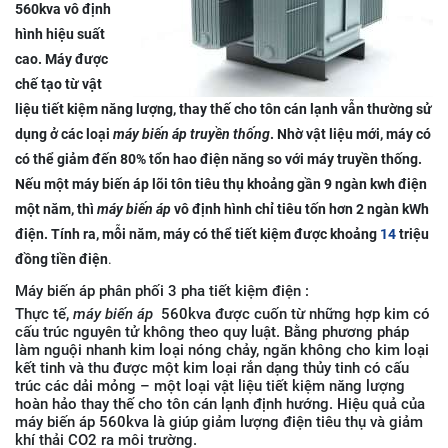
560kva vô định
hình hiệu suất
cao. Máy được
chế tạo từ vật
liệu tiết kiệm năng lượng, thay thế cho tôn cán lạnh vẫn thường sử
dụng ở các loại
máy biến áp truyền thống
.
Nhờ vật liệu mới, máy có
có thể giảm đến 80% tổn hao điện năng so với máy truyền thống.
Nếu một máy biến áp lõi tôn tiêu thụ khoảng gần 9 ngàn kwh điện
một năm, thì
máy biến áp
vô định hình chỉ tiêu tốn hơn 2 ngàn kWh
điện. Tính ra, mỗi năm, máy có thể tiết kiệm được khoảng
14
triệu
đồng tiền điện
.
Máy biến áp phân phối 3 pha tiết kiệm điện :
Thực tế,
máy biến áp
560kva được cuốn từ những hợp kim có
cấu trúc nguyên tử không theo quy luật. Bằng phương pháp
làm nguội nhanh kim loại nóng chảy, ngăn không cho kim loại
kết tinh và thu được một kim loại rắn dạng thủy tinh có cấu
trúc các dải mỏng – một loại vật liệu tiết kiệm năng lượng
hoàn hảo thay thế cho tôn cán lạnh định hướng. Hiệu quả của
máy biến áp 560kva là giúp giảm lượng điện tiêu thụ và giảm
khí thải CO2 ra môi trường.